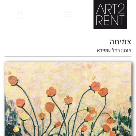
לתוכן
צמיחה
אומן: רחל שפירא