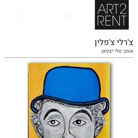
לתוכן
צ'רלי צ'פלין
אומן: טלי יצפאן