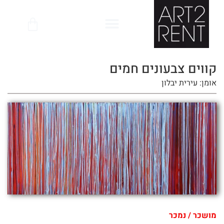
לתוכן
קווים צבעונים חמים
אומן: עירית יבלון
מושכר / נמכר