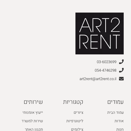
03-6023699
054-4746298
art2rent@art2rent.co.il
עמודים
קטגוריות
שירותים
עמוד הבית
ציורים
ייעוץ אומנותי
אודות
ליטוגרפיות
שירות למשרד
חנות
צילומים
תקנון האתר