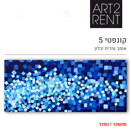
לתוכן
קונפטי 5
אומן: עירית יבלון
מושכר / נמכר