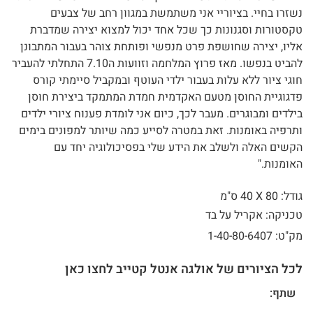
נשזרו בחיי. בציוריי אני משתמשת במגוון רחב של צבעים
טקסטורות וסגנונות כך שכל אחד יכול למצוא יצירה שמדברת
אליו, יצירה שחושפת פרט מנפשי ופותחת צוהר בעבור המתבונן
להביט בנפשו. מאז פרוץ המלחמה וזוועות ה7.10 התחלתי להעביר
חוגי ציור ללא עלות בעבור ילדי העוטף ובמקביל סיימתי קורס
פדגוגיית החוסן מטעם האקדמית חמדת המתמקד ביצירת חוסן
בילדים ומבוגרים. מעבר לכך, כיום אני לומדת פענוח ציורי ילדים
ותרפיה באומנות. זאת במטרה לסייע כמה שיותר למפונים בימים
הקשים האלה ולשלב את הידע שלי בפסיכולוגיה יחד עם
האומנות."
גודל: 80 X
40 ס"מ
טכניקה: אקריל על בד
מק"ט: 1-40-80-6407
לכל הציורים של אולגה אנטל קטייב לחצו כאן
שתף: