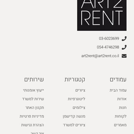
03-6023699
054-4746298
art2rent@art2rent.co.il
עמודים
קטגוריות
שירותים
עמוד הבית
ציורים
ייעוץ אומנותי
אודות
ליטוגרפיות
שירות למשרד
חנות
צילומים
תקנון האתר
לקוחות
מנשה קדישמן
מדיניות פרטיות
מאמרים
ציורים למשרד
הצהרת נגישות
צור קשר