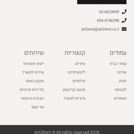
03-6023699
054-4746298
art2rent@art2rent.co.il
עמודים
קטגוריות
שירותים
עמוד הבית
ציורים
ייעוץ אומנותי
אודות
ליטוגרפיות
שירות למשרד
חנות
צילומים
תקנון האתר
לקוחות
מנשה קדישמן
מדיניות פרטיות
מאמרים
ציורים למשרד
הצהרת נגישות
צור קשר
2026 Art2Rent © All rights reserved