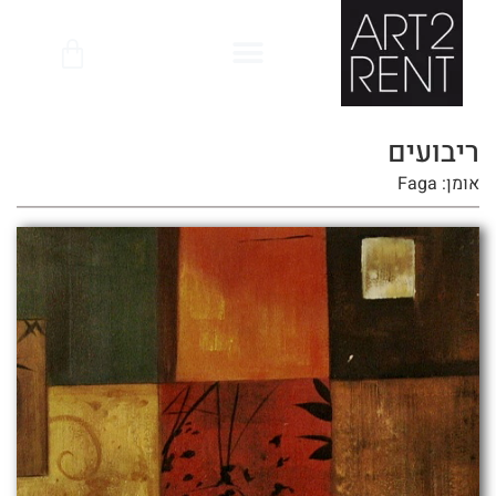
לתוכן
ריבועים
אומן: Faga