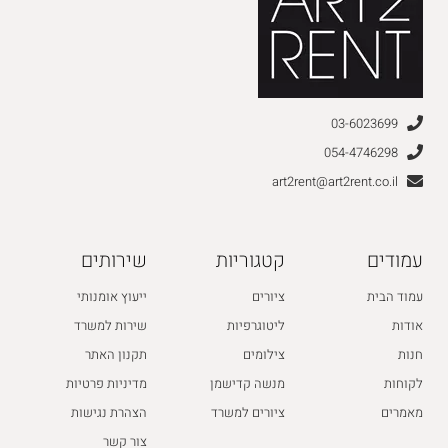
03-6023699
054-4746298
art2rent@art2rent.co.il
עמודים
קטגוריות
שירותים
עמוד הבית
ציורים
ייעוץ אומנותי
אודות
ליטוגרפיות
שירות למשרד
חנות
צילומים
תקנון האתר
לקוחות
מנשה קדישמן
מדיניות פרטיות
מאמרים
ציורים למשרד
הצהרת נגישות
צור קשר