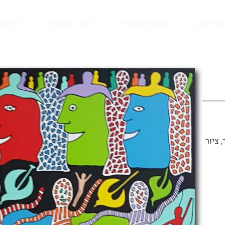
קדישמן
אמנות למשרד
ייעוץ אמנותי
אודות
ס"משמן על בד, ציור