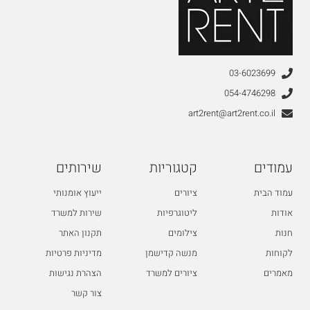
03-6023699
054-4746298
art2rent@art2rent.co.il
עמודים
קטגוריות
שירותים
עמוד הבית
ציורים
ייעוץ אומנותי
אודות
ליטוגרפיות
שירות למשרד
חנות
צילומים
תקנון האתר
לקוחות
מנשה קדישמן
מדיניות פרטיות
מאמרים
ציורים למשרד
הצהרת נגישות
צור קשר