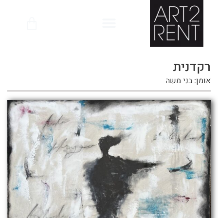
לתוכן
רקדנית
אומן: בני משה