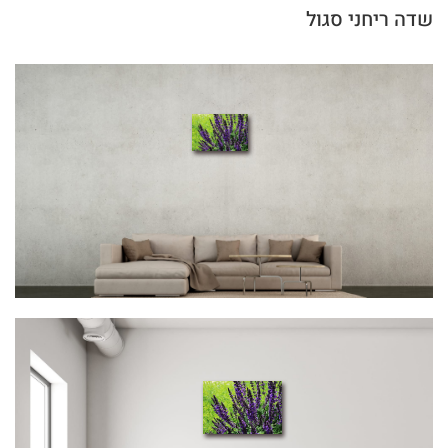
שדה ריחני סגול