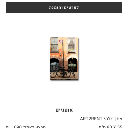
לפרטים והזמנה
אופניים
אמן: צלמי ART2RENT
55 X
80 ס"מ
מבצע באתר:
1,090
₪