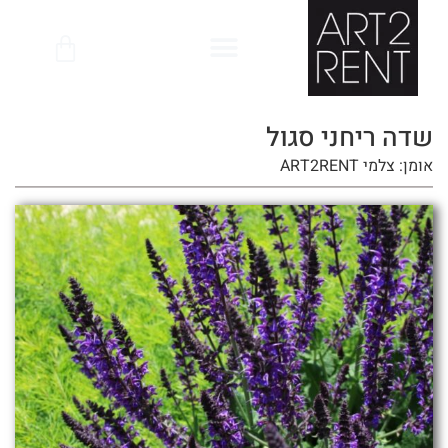
לתוכן
שדה ריחני סגול
אומן: צלמי ART2RENT