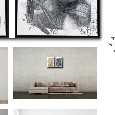
ול
 על
ת