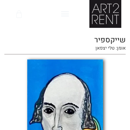
לתוכן
שייקספיר
אומן: טלי יצפאן