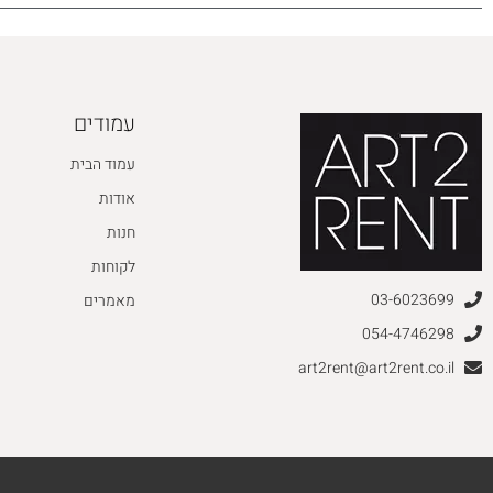
עמודים
עמוד הבית
אודות
חנות
לקוחות
03-6023699
מאמרים
054-4746298
art2rent@art2rent.co.il