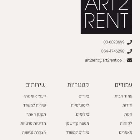
03-6023699
054-4746298
art2rent@art2rent.co.il
עמודים
קטגוריות
שירותים
עמוד הבית
ציורים
ייעוץ אומנותי
אודות
ליטוגרפיות
שירות למשרד
חנות
צילומים
תקנון האתר
לקוחות
מנשה קדישמן
מדיניות פרטיות
מאמרים
ציורים למשרד
הצהרת נגישות