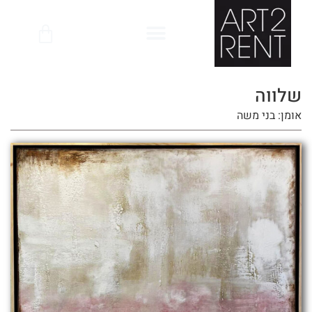
לתוכן
שלווה
אומן: בני משה