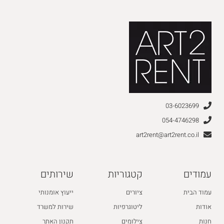
03-6023699
054-4746298
art2rent@art2rent.co.il
עמודים
קטגוריות
שירותים
עמוד הבית
ציורים
ייעוץ אומנותי
אודות
ליטוגרפיות
שירות למשרד
חנות
צילומים
תקנון האתר