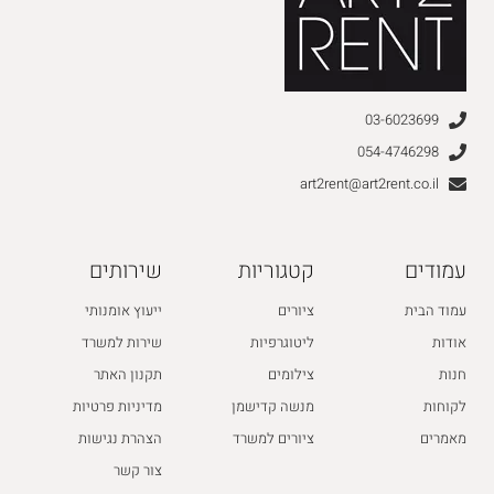
03-6023699
054-4746298
art2rent@art2rent.co.il
עמודים
קטגוריות
שירותים
עמוד הבית
ציורים
ייעוץ אומנותי
אודות
ליטוגרפיות
שירות למשרד
חנות
צילומים
תקנון האתר
לקוחות
מנשה קדישמן
מדיניות פרטיות
מאמרים
ציורים למשרד
הצהרת נגישות
צור קשר