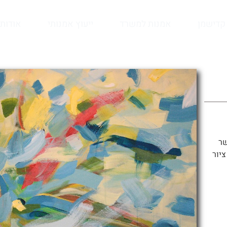
קדישמן
אמנות למשרד
ייעוץ אמנותי
אודות
שר
ציור