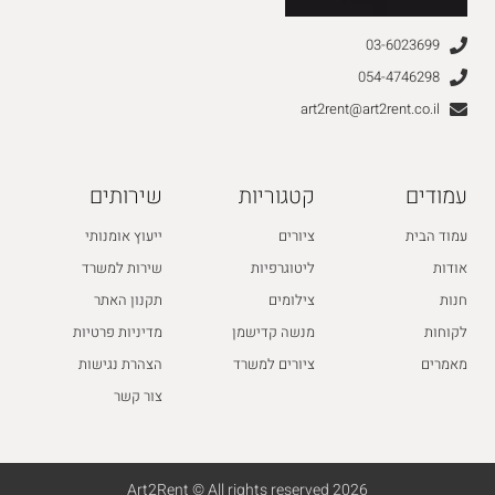
03-6023699
054-4746298
art2rent@art2rent.co.il
עמודים
קטגוריות
שירותים
עמוד הבית
ציורים
ייעוץ אומנותי
אודות
ליטוגרפיות
שירות למשרד
חנות
צילומים
תקנון האתר
לקוחות
מנשה קדישמן
מדיניות פרטיות
מאמרים
ציורים למשרד
הצהרת נגישות
צור קשר
2026 Art2Rent © All rights reserved