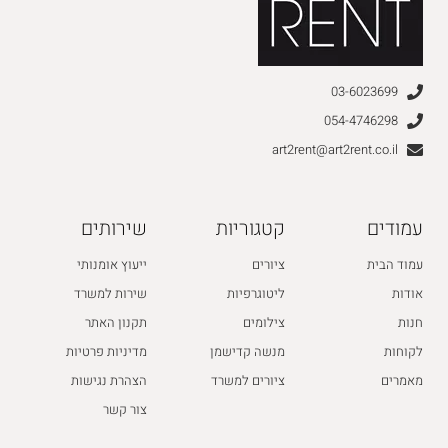
03-6023699
054-4746298
art2rent@art2rent.co.il
עמודים
קטגוריות
שירותים
עמוד הבית
ציורים
ייעוץ אומנותי
אודות
ליטוגרפיות
שירות למשרד
חנות
צילומים
תקנון האתר
לקוחות
מנשה קדישמן
מדיניות פרטיות
מאמרים
ציורים למשרד
הצהרת נגישות
צור קשר