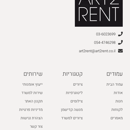
03-6023699
054-4746298
art2rent@art2rent.co.il
עמודים
קטגוריות
שירותים
עמוד הבית
ציורים
ייעוץ אומנותי
אודות
ליטוגרפיות
שירות למשרד
חנות
צילומים
תקנון האתר
לקוחות
מנשה קדישמן
מדיניות פרטיות
מאמרים
ציורים למשרד
הצהרת נגישות
צור קשר