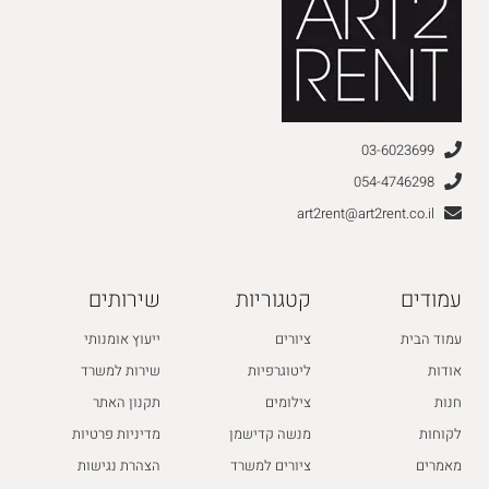
03-6023699
054-4746298
art2rent@art2rent.co.il
עמודים
קטגוריות
שירותים
עמוד הבית
ציורים
ייעוץ אומנותי
אודות
ליטוגרפיות
שירות למשרד
חנות
צילומים
תקנון האתר
לקוחות
מנשה קדישמן
מדיניות פרטיות
מאמרים
ציורים למשרד
הצהרת נגישות