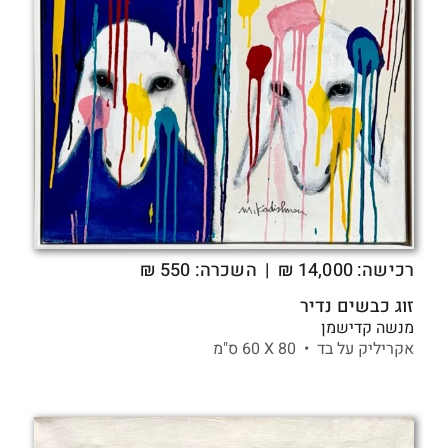
רכישה:
14,000
₪
| השכרה: 550 ₪
זוג כבשים נדיר
מנשה קדישמן
אקריליק על בד •
80 X
60 ס"מ