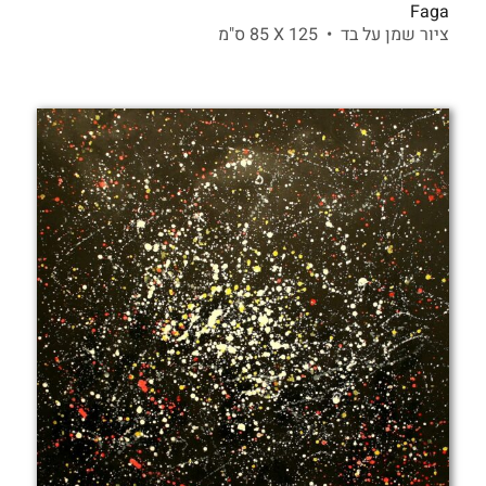
Faga
ציור שמן על בד •
125 X
85 ס"מ