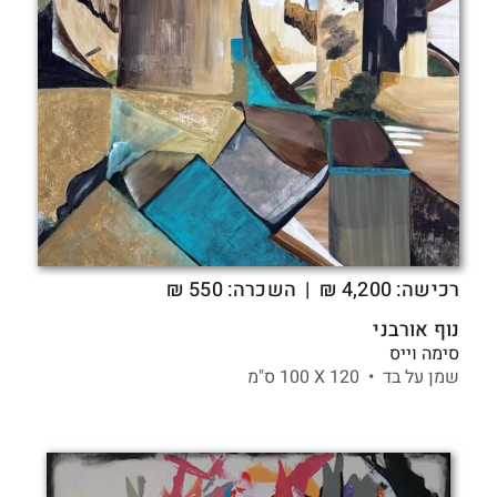
רכישה:
4,200
₪
| השכרה: 550 ₪
נוף אורבני
סימה וייס
שמן על בד •
120 X
100 ס"מ