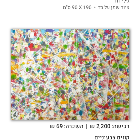
גילי דוד
ציור שמן על בד •
190 X
90 ס"מ
רכישה:
2,200
₪
| השכרה: 69 ₪
קווים צבעוניים