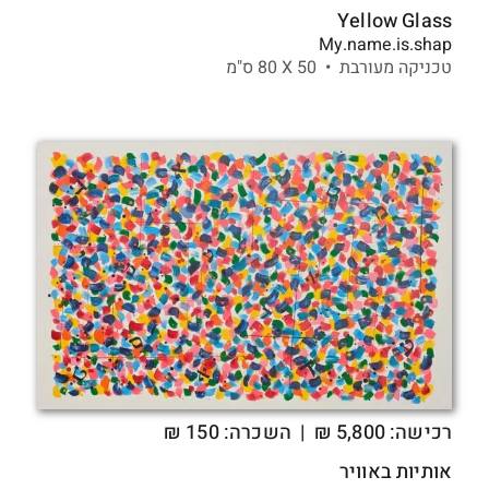
Yellow Glass
My.name.is.shap
טכניקה מעורבת •
50 X
80 ס"מ
רכישה:
5,800
₪
| השכרה: 150 ₪
אותיות באוויר