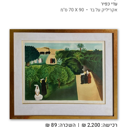
עדי כפיר
אקריליק על בד •
90 X
70 ס"מ
רכישה:
2,200
₪
| השכרה: 89 ₪