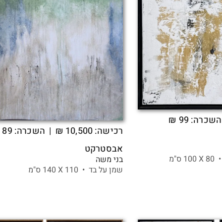
השכרה: 99 ₪
רכישה:
10,500
₪
| השכרה: 89 ₪
אבסטרקט
•
80 X
100 ס"מ
בני משה
שמן על בד •
110 X
140 ס"מ