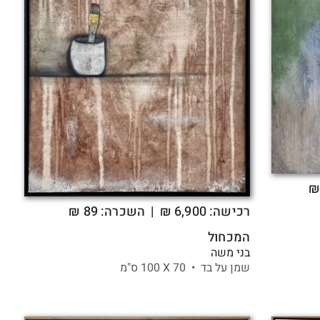
רכישה:
6,900
₪
| השכרה: 89 ₪
המכחול
בני משה
שמן על בד •
70 X
100 ס"מ