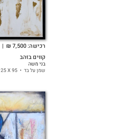
רכישה:
7,500
₪
| ה
קווים בזהב
בני משה
שמן על בד •
95 X
125 ס"מ