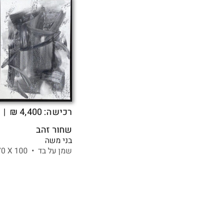
רכישה:
4,400
₪
| ה
שחור זהב
בני משה
שמן על בד •
100 X
70 ס"מ