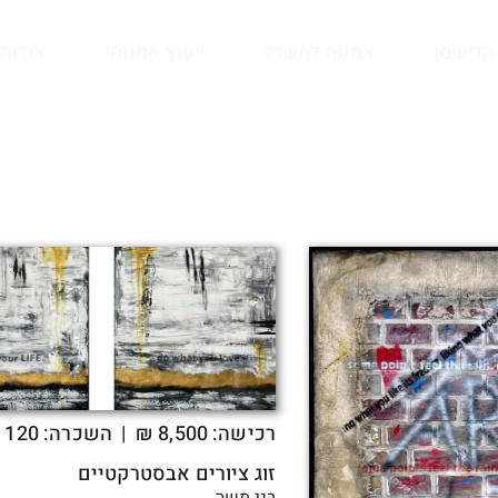
קדישמן
אמנות למשרד
ייעוץ אמנותי
אודות
רכישה:
8,500
₪
| השכרה: 120 ₪
זוג ציורים אבסטרקטיים
בני משה