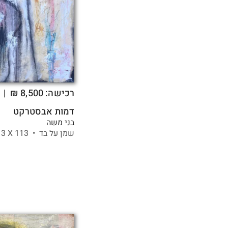
רכישה:
8,500
₪
| ה
דמות אבסטרקט
בני משה
שמן על בד •
113 X
113 ס"מ