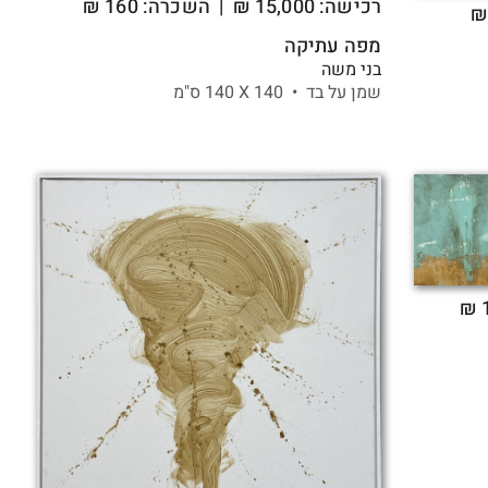
רכישה:
15,000
₪
| השכרה: 160 ₪
מפה עתיקה
בני משה
שמן על בד •
140 X
140 ס"מ