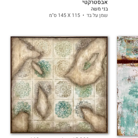
אבסטרקטי
בני משה
שמן על בד •
115 X
145 ס"מ