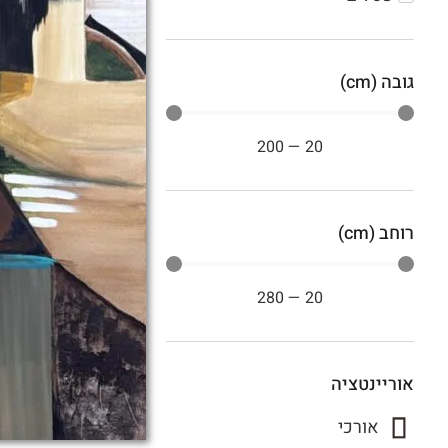
גובה (cm)
200
—
20
רוחב (cm)
280
—
20
אוריינטציה
אורכי