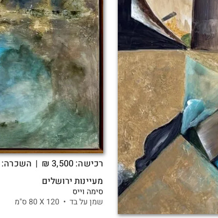
רכישה:
3,500
₪
| השכרה: 89 ₪
מעיינות ירושלים
סימה וייס
שמן על בד •
120 X
80 ס"מ