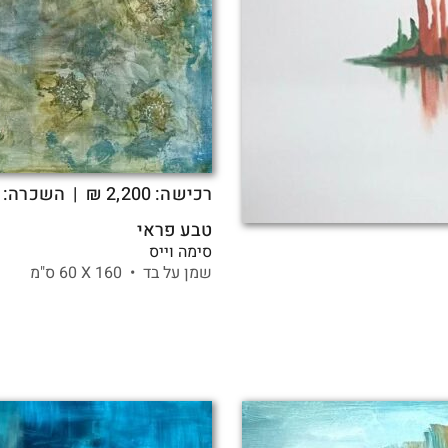
רכישה:
2,200
₪
| השכרה: 69 ₪
טבע פראי
סימה וייס
שמן על בד •
160 X
60 ס"מ