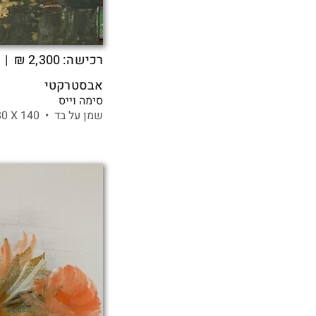
רכישה:
2,300
₪
| 
אבסטרקטי
סימה וייס
שמן על בד •
140 X
80 ס"מ