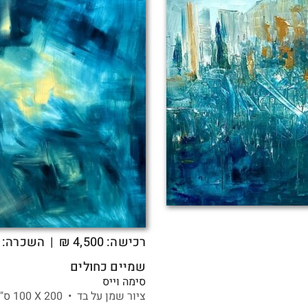
רכישה:
4,500
₪
| השכרה: 120 ₪
שמיים כחולים
סימה וייס
ציור שמן על בד •
200 X
100 ס"מ