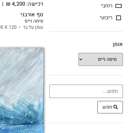
רכישה:
4,200
₪
| ה
רוחבי
נוף אורבני
ריבועי
סימה וייס
שמן על בד •
120 X
100 ס"מ
אומן
חפש