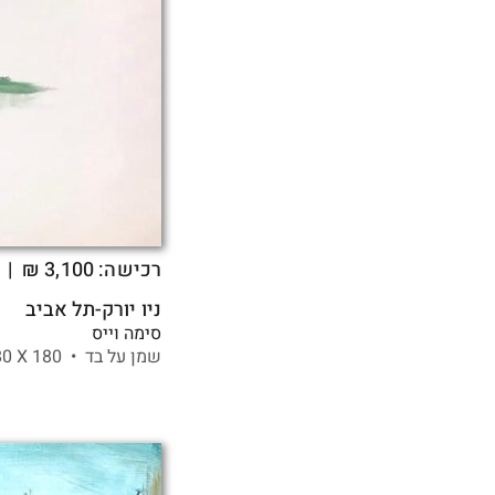
רכישה:
3,100
₪
| 
ניו יורק-תל אביב
סימה וייס
שמן על בד •
180 X
80 ס"מ