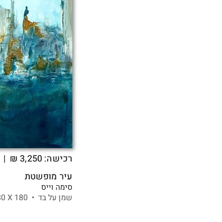
רכישה:
3,250
₪
| 
עיר מופשטת
סימה וייס
שמן על בד •
180 X
80 ס"מ