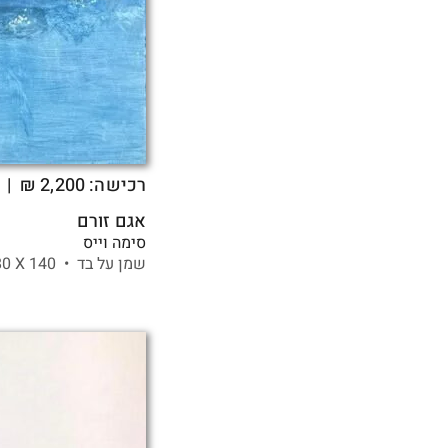
רכישה:
2,200
₪
| 
אגם זורם
סימה וייס
שמן על בד •
140 X
80 ס"מ