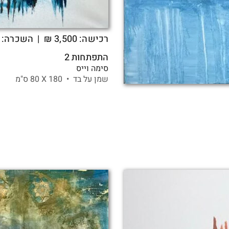
רכישה:
3,500
₪
| השכרה: 79 ₪
התפתחות 2
סימה וייס
שמן על בד •
180 X
80 ס"מ