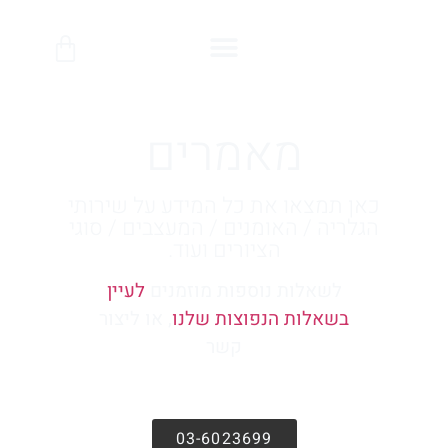
לתוכן
מאמרים
כאן תמצאו את כל המידע על שירותי
הגלריה / האומנים / המעצבים / סוגי
הציורים ועוד.
לשאלות נוספות מוזמנים
לעיין
בשאלות הנפוצות שלנו
, או ליצור
קשר
03-6023699