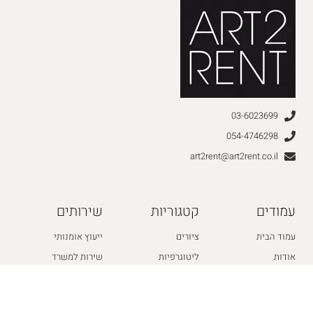
03-6023699
054-4746298
art2rent@art2rent.co.il
עמודים
קטגוריות
שירותים
עמוד הבית
ציורים
ייעוץ אומנותי
אודות
ליטוגרפיות
שירות למשרד
חנות
צילומים
תקנון האתר
לקוחות
מנשה קדישמן
מדיניות פרטיות