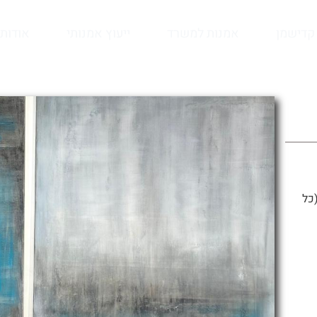
קדישמן
אמנות למשרד
ייעוץ אמנותי
אודות
ני משה, 140/220 ס״מ (כל