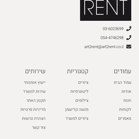
03-6023699
054-4746298
art2rent@art2rent.co.il
עמודים
קטגוריות
שירותים
עמוד הבית
ציורים
ייעוץ אומנותי
אודות
ליטוגרפיות
שירות למשרד
חנות
צילומים
תקנון האתר
לקוחות
מנשה קדישמן
מדיניות פרטיות
מאמרים
ציורים למשרד
הצהרת נגישות
צור קשר