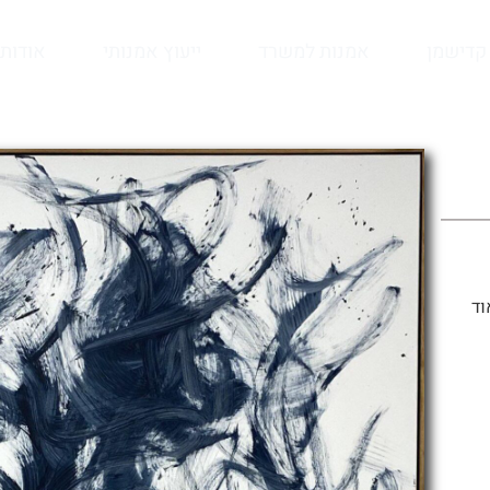
קדישמן
אמנות למשרד
ייעוץ אמנותי
אודות
וד