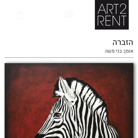
לתוכן
הזברה
אומן: בני משה