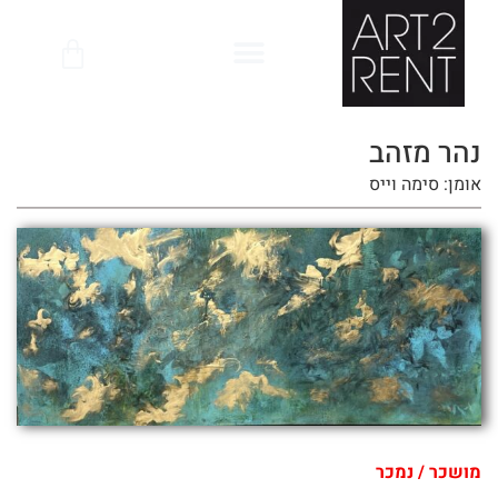
לתוכן
נהר מזהב
אומן: סימה וייס
מושכר / נמכר