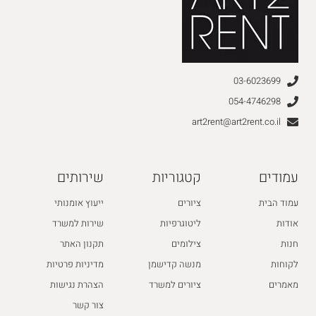
03-6023699
054-4746298
art2rent@art2rent.co.il
עמודים
קטגוריות
שירותים
עמוד הבית
ציורים
ייעוץ אומנותי
אודות
ליטוגרפיות
שירות למשרד
חנות
צילומים
תקנון האתר
לקוחות
מנשה קדישמן
מדיניות פרטיות
מאמרים
ציורים למשרד
הצהרת נגישות
צור קשר