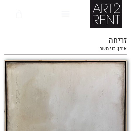
לתוכן
זריחה
אומן: בני משה