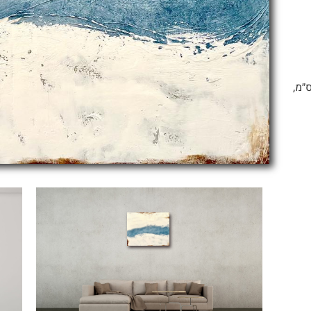
ל האמן בני משה – זרימת הירדן שמן על בד110/140 ס״מ,