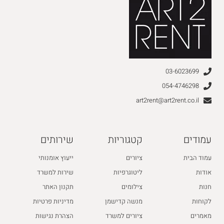
03-6023699
054-4746298
art2rent@art2rent.co.il
עמודים
קטגוריות
שירותים
עמוד הבית
ציורים
ייעוץ אומנותי
אודות
ליטוגרפיות
שירות למשרד
חנות
צילומים
תקנון האתר
לקוחות
מנשה קדישמן
מדיניות פרטיות
מאמרים
ציורים למשרד
הצהרת נגישות