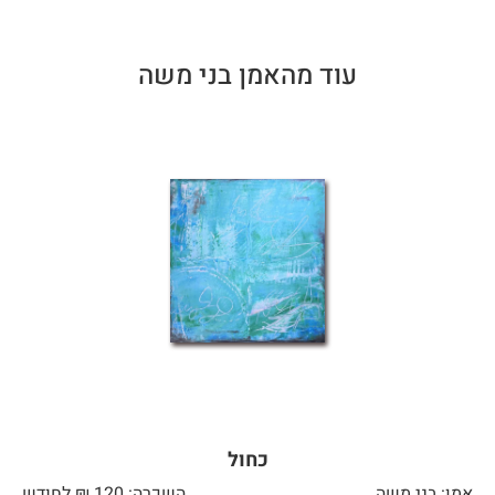
עוד מהאמן בני משה
כחול
אמן: בני משה
השכרה: 120 ₪ לחודש