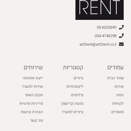
03-6023699
054-4746298
art2rent@art2rent.co.il
עמודים
קטגוריות
שירותים
עמוד הבית
ציורים
ייעוץ אומנותי
אודות
ליטוגרפיות
שירות למשרד
חנות
צילומים
תקנון האתר
לקוחות
מנשה קדישמן
מדיניות פרטיות
מאמרים
ציורים למשרד
הצהרת נגישות
צור קשר