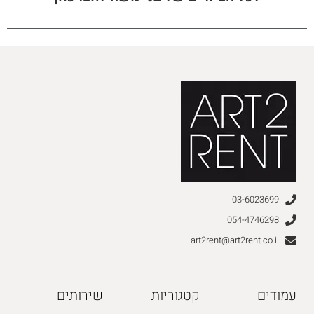
03-6023699
054-4746298
art2rent@art2rent.co.il
עמודים
קטגוריות
שירותים