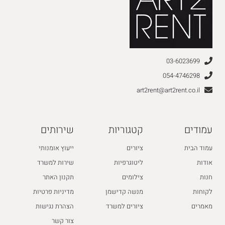
03-6023699
054-4746298
art2rent@art2rent.co.il
עמודים
קטגוריות
שירותים
עמוד הבית
ציורים
ייעוץ אומנותי
אודות
ליטוגרפיות
שירות למשרד
חנות
צילומים
תקנון האתר
לקוחות
מנשה קדישמן
מדיניות פרטיות
מאמרים
ציורים למשרד
הצהרת נגישות
צור קשר