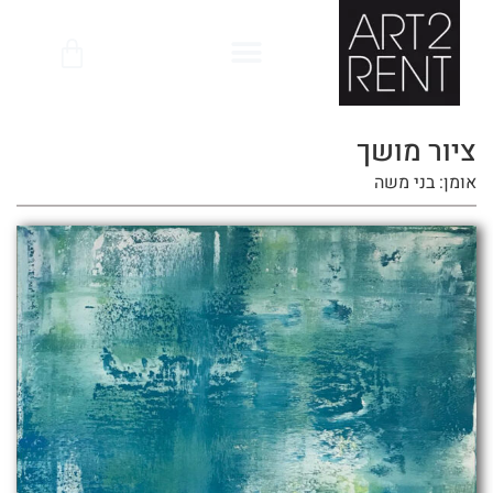
לתוכן
ציור מושך
אומן: בני משה