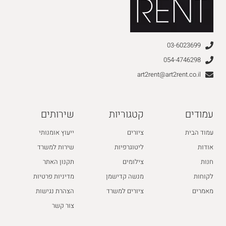
03-6023699
054-4746298
art2rent@art2rent.co.il
עמודים
קטגוריות
שירותים
עמוד הבית
ציורים
ייעוץ אומנותי
אודות
ליטוגרפיות
שירות למשרד
חנות
צילומים
תקנון האתר
לקוחות
מנשה קדישמן
מדיניות פרטיות
מאמרים
ציורים למשרד
הצהרת נגישות
צור קשר